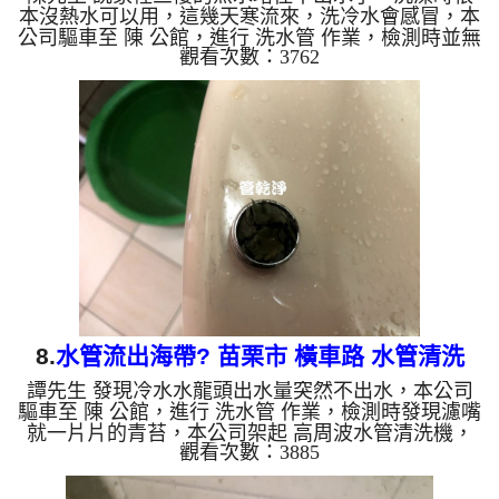
本沒熱水可以用，這幾天寒流來，洗冷水會感冒，本
公司驅車至 陳 公館，進行 洗水管 作業，檢測時並無
觀看次數：3762
發現，本公司架起 高周波水管清洗機，灌入 檸檬酸
水 至管路裡面，等了約15分，開啟 水管清洗機 ，啟
動 螺旋波 模式，一開始就噴出咖啡般的鐵鏽水，越
洗越多源源不絕，還一直噴出鏽塊，如下圖及影片，
兩個小時後， 水量恢復正常了，陳先生熱水澡可以
洗了!! 如是自來水，如水管老化，會產生鐵鏽跟泥沙
堆積，洗出來的水就會是咖啡色，地下水含有氧化
錳，管壁上會結成...
8.
水管流出海帶? 苗栗市 橫車路 水管清洗
譚先生 發現冷水水龍頭出水量突然不出水，本公司
驅車至 陳 公館，進行 洗水管 作業，檢測時發現濾嘴
就一片片的青苔，本公司架起 高周波水管清洗機，
觀看次數：3885
灌入 檸檬酸水 至管路裡面，等了約15分，開啟 水管
清洗機 ，啟動 脈衝波 模式，一開始洗管就噴出泥
水，還不時噴出青苔，就像海帶一樣，如下圖及影