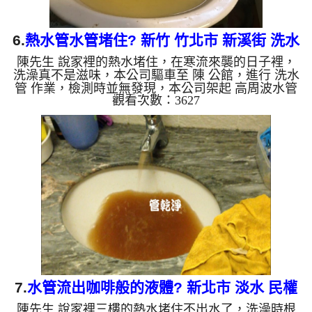
6.
熱水管水管堵住? 新竹 竹北市 新溪街 洗水
陳先生 說家裡的熱水堵住，在寒流來襲的日子裡，
管
洗澡真不是滋味，本公司驅車至 陳 公館，進行 洗水
管 作業，檢測時並無發現，本公司架起 高周波水管
觀看次數：3627
清洗機，灌入 檸檬酸水 至管路裡面，等了約15分，
開啟 水管清洗機 ，啟動 螺旋波 模式，一開始洗不出
什麼，後來流出泥水，最後噴出一條白色塑膠片，如
下圖及影片，一個小時後， 熱水量恢復正常，陳先
生不用洗戰鬥澡了!! 如是自來水，如水管老化，會產
生鐵鏽跟泥沙堆積，洗出來的水就會是咖啡色，地下
水含有氧化錳，管壁上會結成黑色管垢，洗出來的水
會跟石油一樣黑...
7.
水管流出咖啡般的液體? 新北市 淡水 民權
陳先生 說家裡三樓的熱水堵住不出水了，洗澡時根
路 清洗水管