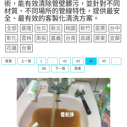
術，能有效清除管壁髒污，並針對不同
材質、不同場所的管線特性，提供最安
全、最有效的客製化清洗方案。
全部
基隆
台北
新北
桃園
新竹
苗栗
台中
彰化
雲林
南投
嘉義
台南
高雄
屏東
宜蘭
花蓮
台東
頁首
上一頁
1
...
42
43
44
45
...
88
下一頁
頁尾