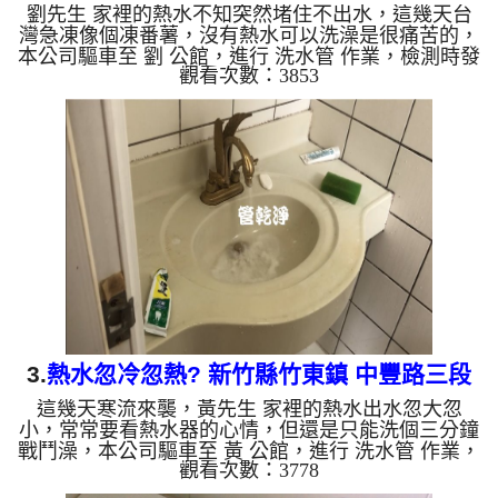
劉先生 家裡的熱水不知突然堵住不出水，這幾天台
灣急凍像個凍番薯，沒有熱水可以洗澡是很痛苦的，
本公司驅車至 劉 公館，進行 洗水管 作業，檢測時發
觀看次數：3853
現三角帆而已經堵住，本公司架起 高周波水管清洗
機，灌入 檸檬酸水 至管路裡面，等了約15分，開
啟 水管清洗機 ，啟動 螺旋波 模式，一開始就洗出髒
水，還不時噴出異物，如下影片，一個多小時後，
熱水量恢復正常，劉先生可以洗熱水澡了!! 如是自來
水，如水管老化，會產生鐵鏽跟泥沙堆積，洗出來的
水就會是咖啡色，地下水含有氧化錳，管壁上會結成
黑色管垢，洗出來...
3.
熱水忽冷忽熱? 新竹縣竹東鎮 中豐路三段
這幾天寒流來襲，黃先生 家裡的熱水出水忽大忽
洗水管
小，常常要看熱水器的心情，但還是只能洗個三分鐘
戰鬥澡，本公司驅車至 黃 公館，進行 洗水管 作業，
觀看次數：3778
檢測時並無發現，本公司架起 高周波水管清洗機，
灌入 檸檬酸水 至管路裡面，等了約15分，開啟 水管