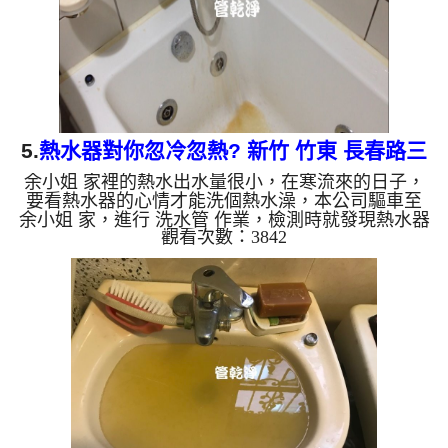
水會跟石油一樣黑...
5.
熱水器對你忽冷忽熱? 新竹 竹東 長春路三
余小姐 家裡的熱水出水量很小，在寒流來的日子，
段 水管清洗
要看熱水器的心情才能洗個熱水澡，本公司驅車至
余小姐 家，進行 洗水管 作業，檢測時就發現熱水器
觀看次數：3842
動作不太正常，本公司架起 高周波水管清洗機，灌
入 檸檬酸水 至管路裡面，等了約15分，開啟 水管清
洗機 ，啟動 螺旋波 模式，一開始就洗出髒水，越洗
就越多，源源不絕，如下影片，一個小時後， 熱水
量恢復正常，余小姐不用再看熱水器的心情來洗澡
了!! 如是自來水，如水管老化，會產生鐵鏽跟泥沙堆
積，洗出來的水就會是咖啡色，地下水含有氧化錳，
管壁上會結成黑色管...