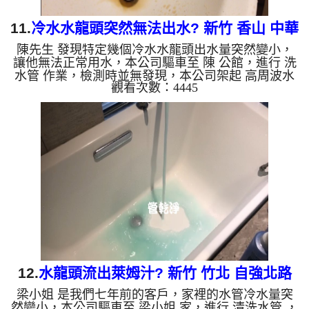
11.
冷水水龍頭突然無法出水? 新竹 香山 中華
陳先生 發現特定幾個冷水水龍頭出水量突然變小，
路 水管清洗
讓他無法正常用水，本公司驅車至 陳 公館，進行 洗
水管 作業，檢測時並無發現，本公司架起 高周波水
觀看次數：4445
管清洗機，灌入 檸檬酸水 至管路裡面，等了約15
分，開啟 水管清洗機 ，啟動 脈衝波 模式，一開始洗
管並無反應，好一段時間後噴出棕色髒水，突然水管
就通了，如下圖及影片，一個小時後， 水量恢復正
常了，陳先生能正常用水了!! 如是自來水，如水管老
化，會產生鐵鏽跟泥沙堆積，洗出來的水就會是咖啡
色，地下水含有氧化錳，管壁上會結成黑色管垢，洗
出來的水會跟石油...
12.
水龍頭流出萊姆汁? 新竹 竹北 自強北路
梁小姐 是我們七年前的客戶，家裡的水管冷水量突
洗水管
然變小，本公司驅車至 梁小姐 家，進行 清洗水管 ，