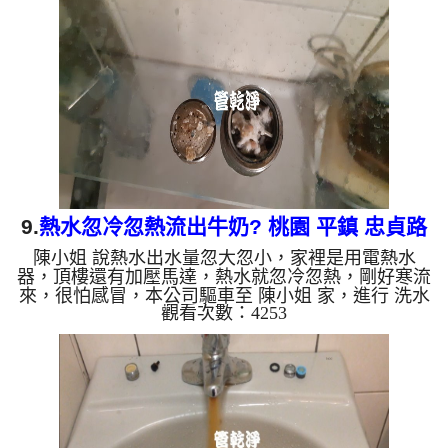
片，主因是水塔蓋子飛了，在水塔產生光學作用長滿
了青苔，兩個小時後， 水量恢復正常了，水塔洗好
後，譚先生好心介紹了鄰居來洗，一共洗了四戶!! 如
是自來水，如水管老化，會產生鐵鏽跟泥沙堆積，洗
出來的水就會是咖啡...
9.
熱水忽冷忽熱流出牛奶? 桃園 平鎮 忠貞路
陳小姐 說熱水出水量忽大忽小，家裡是用電熱水
洗水管
器，頂樓還有加壓馬達，熱水就忽冷忽熱，剛好寒流
來，很怕感冒，本公司驅車至 陳小姐 家，進行 洗水
觀看次數：4253
管 作業，檢測時發現濾嘴都是碳酸鈣結石，本公司
架起 高周波水管清洗機，灌入 檸檬酸水 至管路裡
面，等了約15分，開啟 水管清洗機 ，啟動 脈衝波 模
式，一開始沒洗出什麼，沒多久就噴出白色髒水，像
是牛奶一般，一下又流出黃圾髒水，還一直噴出小金
屬塊，如下圖及影片，三個小時後， 水量恢復正常
了，陳小姐能正常洗熱水澡了!! 如是自來水，如水管