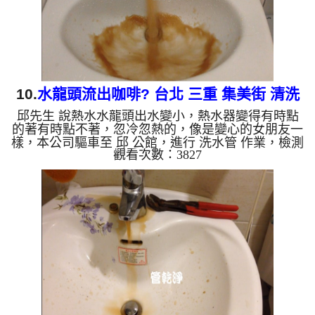
老化，會產生鐵鏽跟...
10.
水龍頭流出咖啡? 台北 三重 集美街 清洗
邱先生 說熱水水龍頭出水變小，熱水器變得有時點
水管
的著有時點不著，忽冷忽熱的，像是變心的女朋友一
樣，本公司驅車至 邱 公館，進行 洗水管 作業，檢測
觀看次數：3827
時並無發現，本公司架起 高周波水管清洗機，灌
入 檸檬酸水 至管路裡面，等了約15分，開啟 水管清
洗機 ，啟動 脈衝波 模式，一開始就噴出黃色髒水，
越來越濃源源不絕，最後噴出棕色髒水，像是咖啡一
般，如下圖及影片，一個小時後， 水量恢復正常
了，邱先生能正常洗澡洗碗了!! 如是自來水，如水管
老化，會產生鐵鏽跟泥沙堆積，洗出來的水就會是咖
啡色，地下水含有氧...