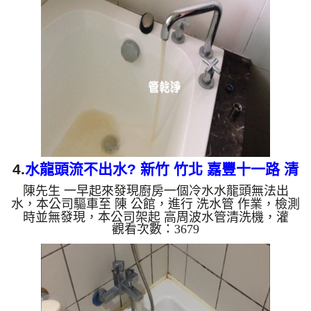
清洗機 ，啟動 螺旋波 模式，一開始就洗出髒水，還
不時噴出異物及沙子，如下影片，一個多小時後，
熱水量恢復正常，黃先生不用洗三分鐘戰鬥澡了!! 如
是自來水，如水管老化，會產生鐵鏽跟泥沙堆積，洗
出來的水就會是咖啡色，地下水含有氧化錳，管壁上
會結成黑色管垢，...
4.
水龍頭流不出水? 新竹 竹北 嘉豐十一路 清
陳先生 一早起來發現廚房一個冷水水龍頭無法出
洗水管
水，本公司驅車至 陳 公館，進行 洗水管 作業，檢測
時並無發現，本公司架起 高周波水管清洗機，灌
觀看次數：3679
入 檸檬酸水 至管路裡面，等了約15分，開啟 水管清
洗機 ，啟動 脈衝波 模式，一開始洗管並無反應，沒
多久就開始噴出黃水，後面開始流出白色泡沫水，如
下圖及影片，主因應該是碳酸鈣堵住彎頭，一個小時
後， 水量恢復正常了!! 如是自來水，如水管老化，會
產生鐵鏽跟泥沙堆積，洗出來的水就會是咖啡色，地
下水含有氧化錳，管壁上會結成黑色管垢，洗出來的