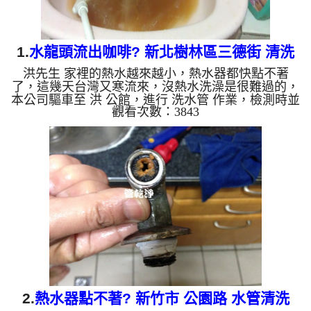
1.
水龍頭流出咖啡? 新北樹林區三德街 清洗
洪先生 家裡的熱水越來越小，熱水器都快點不著
水管
了，這幾天台灣又寒流來，沒熱水洗澡是很難過的，
本公司驅車至 洪 公館，進行 洗水管 作業，檢測時並
觀看次數：3843
無發現，本公司架起 高周波水管清洗機，灌入 檸檬
酸水 至管路裡面，等了約15分，開啟 水管清洗機 ，
啟動 螺旋波 模式，一開始就洗出髒水，還不時噴出
異物，水從咖啡色變成了灰白色，如下圖片影片，一
個多小時後， 熱水量恢復正常，洪先生有熱水澡洗
了!! 如是自來水，如水管老化，會產生鐵鏽跟泥沙堆
積，洗出來的水就會是咖啡色，地下水含有氧化錳，
管壁上會結成黑色...
2.
熱水器點不著? 新竹市 公園路 水管清洗