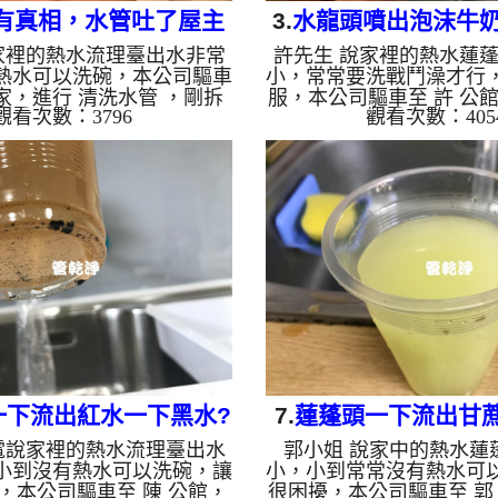
有真相，水管吐了屋主
3.
水龍頭噴出泡沫牛奶?
家裡的熱水流理臺出水非常
許先生 說家裡的熱水蓮
 台北 信義區 光復南路
平 建興北路 清
熱水可以洗碗，本公司驅車
小，常常要洗戰鬥澡才行
水管清洗
 家，進行 清洗水管 ，剛拆
服，本公司驅車至 許 公館
觀看次數：3796
觀看次數：405
就發現管路塞滿了碳酸鈣，
水管 ，檢測時就發現管
公司架起 高周波水管清洗
鈣，如下圖，本公司架起
檸檬酸水 至水管裡面，等了
清洗機，灌入 檸檬酸水 
啟 水管清洗機 ，啟動 螺旋
等了約15分，開啟 水管清
，把水管的污垢及異物沖出
螺旋波 模式，把水管的
就洗出黃色髒水，沒多久就
出來，一開始是沒洗出東
鐵鏽水，綿綿不絕，水面上
洗出牛奶狀的泡沫白水，
，如下圖片，林小姐看到都
面上還有一堆油，如下圖
片， 洗水管 一個多小時
了很興奮，如影片， 洗水
臺熱水出水量恢復正常，林
時後， 熱水蓮蓬頭出水
!! 如是自來水，如水管老
許先生能洗熱水澡了!! 
化，...
如...
一下流出紅水一下黑水?
7.
蓮蓬頭一下流出甘
電說家裡的熱水流理臺出水
郭小姐 說家中的熱水蓮
止 福德一路 熱水管堵住
出泥水? 竹北 三民路
小到沒有熱水可以洗碗，讓
小，小到常常沒有熱水可
洗
，本公司驅車至 陳 公館，
很困擾，本公司驅車至 郭 