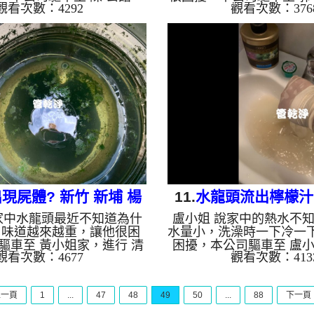
觀看次數：4292
觀看次數：376
水管 ，檢測時就發現管路都
行 清洗水管 ，檢測時沒
公司架起 高周波水管清洗
公司架起 高周波水管清洗
檸檬酸液 至水管裡面，等了
檬酸液 至水管裡面，等了
開啟 水管清洗機 ，啟動 脈
啟 水管清洗機 ，啟動 螺
要把水管的污垢及異物沖出
要把水管的污垢及異物沖
就洗出黃水，沒多久就噴出
洗不出什麼，沒多久就噴
又變成了黑水，源源不絕，
的髒水，一下又變成了棕
一大塊的鐵鏽，流裡台也流
源不絕，杯底還留下不少
，如下圖片，陳先生一直抓
姐 很驚訝，如影片， 洗水
我家的水管髒成這樣，如影
時後， 熱水蓮蓬頭出水
管 一個多小時後， 流理臺熱
能洗熱水澡了!! 如是自
水出水正常...
老...
現屍體? 新竹 新埔 楊
11.
水龍頭流出檸檬汁?
家中水龍頭最近不知道為什
盧小姐 說家中的熱水不
新路 水管清洗
東 至善路 洗
，味道越來越重，讓他很困
水量小，洗澡時一下冷一
驅車至 黃小姐家，進行 清
困擾，本公司驅車至 盧
觀看次數：4677
觀看次數：413
剛檢測就發現水塔裡面有鳥
清洗水管 ，剛檢測時並
苔，本公司先清洗水塔後，
司架起 高周波水管清洗機
波水管清洗機，灌入 檸檬酸
酸液 至水管裡面，等了
上一頁
1
...
47
48
49
50
...
88
下一頁
裡面，等了約15分，開啟 水
啟 水管清洗機 ，啟動 脈
，啟動 脈衝 模式，把水管的
水管的污垢及異物沖出來