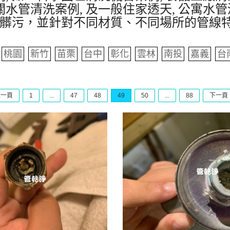
水管清洗案例, 及一般住家透天, 公寓水管
髒污，並針對不同材質、不同場所的管線
桃園
新竹
苗栗
台中
彰化
雲林
南投
嘉義
台
上一頁
1
...
47
48
49
50
...
88
下一頁