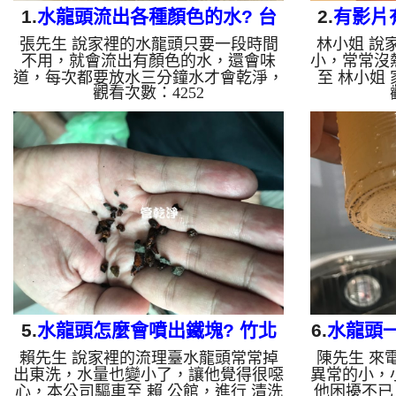
1.
水龍頭流出各種顏色的水? 台
2.
有影片
張先生 說家裡的水龍頭只要一段時間
林小姐 說
北 內湖 金湖路 洗水管
也吐了?
不用，就會流出有顏色的水，還會味
小，常常沒
道，每次都要放水三分鐘水才會乾淨，
至 林小姐
觀看次數：4252
本公司驅車至 張 公館，進行 清洗水管
下熱水軟管
，剛檢測時就發現管壁上都是鐵鏽，本
如下圖，本
公司架起 高周波水管清洗機，灌入 檸
機，灌入 
檬酸液 至水管裡面，等了約15分，開
約15分，開
啟 水管清洗機 ，啟動 螺旋波 模式，
波 模式
要把水管的鐵鏽沖出來，一開始就噴出
來，一開始
紅色髒水，一下又變成黃色，一下又變
洗出棕色的
成黑色源源不絕，流裡台還留下一堆異
還有一堆油
物，如圖，張先生 很驚恐，如影片，
吐了，如影
洗水管 一個多小時後， 出水正常了，
後， 流理
不會有顏色跟味道了!! 如是自來水，...
小姐能洗碗了
5.
水龍頭怎麼會噴出鐵塊? 竹北
6.
水龍頭
賴先生 說家裡的流理臺水龍頭常常掉
陳先生 來
隘口六街 清洗水管
新北 汐
出東洗，水量也變小了，讓他覺得很噁
異常的小，
心，本公司驅車至 賴 公館，進行 清洗
他困擾不已