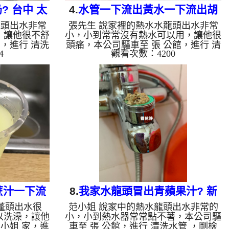
 台中 太
4.
水管一下流出黃水一下流出胡
蓬頭出水非常
張先生 說家裡的熱水水龍頭出水非常
洗水管
蘿蔔汁? 板橋 重慶路 熱水管堵塞
，讓他很不舒
小，小到常常沒有熱水可以用，讓他很
，進行 清洗
頭痛，本公司驅車至 張 公館，進行 清
4
觀看次數：4200
壁上都是碳酸
洗水管 ，檢測時就發現管路都是鐵
 高周波水管
鏽，本公司架起 高周波水管清洗機，
至水管裡面，
灌入 檸檬酸水 至水管裡面，等了約15
洗機 ，啟動
分，開啟 水管清洗機 ，啟動 螺旋
污垢及異物沖
波 模式，把水管的污垢及異物沖出
西，沒多久就
來，一開始是沒洗出東西，一下子就洗
綿綿不絕，水
出黃水，沒多久就噴出胡蘿蔔汁，延綿
片，許先生看
不絕，杯底還留下不少鐵鏽，水面上還
管 一個多小
有一堆油，如下圖片，張先生看了就覺
量恢復正常，
得頭痛，說水管裡面怎麼這麼髒，如影
如是自來水，
片， 洗水管 一個多小時後， 熱水出水
量恢復正常，張先...
蔗汁一下流
8.
我家水龍頭冒出青蘋果汁? 新
蓬頭出水很
范小姐 說家中的熱水龍頭出水非常的
 熱水管路清
竹 竹東 南寧路 洗水管
以洗澡，讓他
小，小到熱水器常常點不著，本公司驅
小姐 家，進
車至 張 公館，進行 清洗水管 ，剛檢