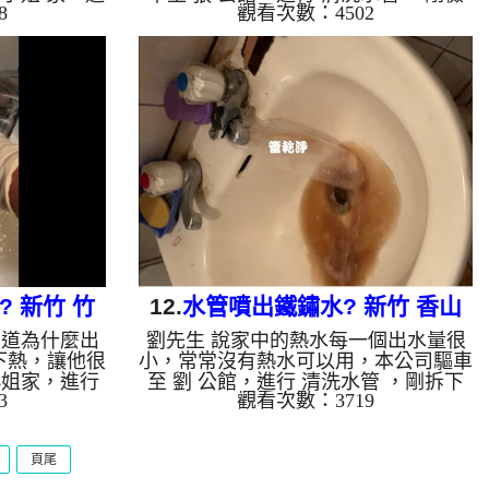
8
觀看次數：4502
甚麼異常，本
測時就發現水龍頭濾嘴佈滿異物，本公
機，灌入 檸
司架起 高周波水管清洗機，灌入 檸檬
約20分，開
酸液 至水管裡面，等了約15分，開
旋波 模式，
啟 水管清洗機 ，啟動 螺旋波 模式，
出來，一開始
要把水管的污垢及異物沖出來，一開始
出像是甘蔗汁
就噴出綠色的髒水，沒多久顏色又變成
色的泥水，源
了黑色，最後變成了棕色，源源不絕，
鐵鏽，郭小
流裡台還留下一堆異物，范小姐 很驚
管 一個多小
恐，如影片， 洗水管 一個多小時後，
正常，郭小姐
熱水水龍頭出水正常了，范小姐能正常
來水，如水管
使用熱水了!! 如是自來水，如水管老
化...
 新竹 竹
12.
水管噴出鐵鏽水? 新竹 香山
知道為什麼出
劉先生 說家中的熱水每一個出水量很
水管
香村路 清洗水管
下熱，讓他很
小，常常沒有熱水可以用，本公司驅車
小姐家，進行
至 劉 公館，進行 清洗水管 ，剛拆下
3
觀看次數：3719
無發現，本公
濾嘴就發現一堆異物，還掉到滿水槽，
，灌入 檸檬
如圖，本公司架起 高周波水管清洗
約15分，開
機，灌入 檸檬酸液 至水管裡面，等了
頁尾
衝 模式，把
約15分，開啟 水管清洗機 ，啟動 螺旋
，一開始就噴
波 模式，把水管的污垢及異物沖出