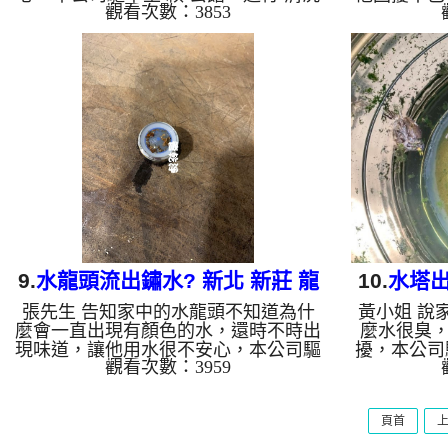
觀看次數：3853
水管 ，檢測時就掉出一堆鐵塊，如
進行 清洗
圖，本公司架起 高周波水管清洗機，
是鐵鏽，本
灌入 檸檬酸液 至水管裡面，等約15
機，灌入 
分，開啟 水管清洗機 ，啟動 脈波 模
約10分，
式，要把水管的污垢及異物沖出來，一
波 模式，
開始就洗出黃色髒水，然後就變成紅
來，一開始
水，源源不絕，手上留下一大堆大塊鐵
紅水，一下
鏽，如下圖片，賴先生看到呆掉，怎麼
杯底還留下
水管裡會這樣，如影片， 洗水管 一個
下一堆異物
多小時後， 流理臺出水正常水也變清
頭，說怎麼
澈了，賴先生能正常用水了!! 如是自來
片， 洗水
水，如...
9.
水龍頭流出鏽水? 新北 新莊 龍
10.
水塔出
張先生 告知家中的水龍頭不知道為什
黃小姐 說
安路 清洗水管
麼會一直出現有顏色的水，還時不時出
麼水很臭
現味道，讓他用水很不安心，本公司驅
擾，本公司
觀看次數：3959
車至 張 公館，進行 清洗水管 ，剛檢
洗水管 ，
測時就發現濾嘴有不少異物，本公司架
的屍體及青
起 高周波水管清洗機，灌入 檸檬酸液
架起 高周
頁首
至水管裡面，等了約15分，開啟 水管
液 至水管
清洗機 ，啟動 螺旋波 模式，要把水管
管清洗機 