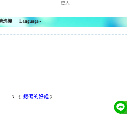
登入
清洗機
Language
鍶礦的好處
3. 《
》