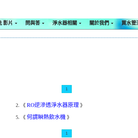
洗 影片
問與答
淨水器相關
關於我們
買水管
1
RO逆滲透淨水器原理
2. 《
》
何謂瞬熱飲水機
5. 《
》
1