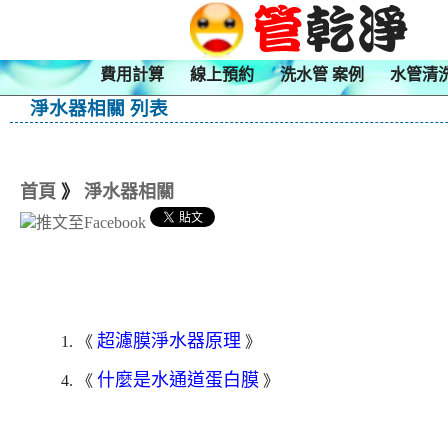
費用計算
線上預約
洗水管 案例
水管清
淨水器相關 列表
首頁
》
淨水器相關
超濾膜淨水器原理
1. 《
》
什麼是水通道蛋白膜
4. 《
》