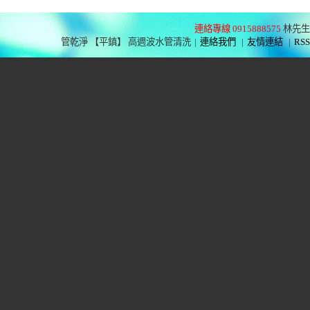
連絡專線 0915888575
林先生
管乾淨 【平鎮】 高週波水管清洗
|
連絡我們
|
友情連結
|
RSS