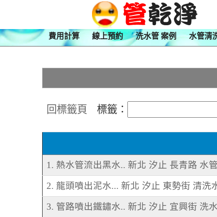
費用計算
線上預約
洗水管 案例
水管清
回標籤頁
標籤：
1. 熱水管流出黑水.. 新北 汐止 長青路 水
2. 龍頭噴出泥水... 新北 汐止 東勢街 清洗
3. 管路噴出鐵鏽水.. 新北 汐止 宜興街 洗