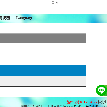
登入
清洗機
Language
連絡專線 0915888575
林先生
管乾淨 【平鎮】 高週波水管清洗
|
連絡我們
|
友情連結
|
RSS