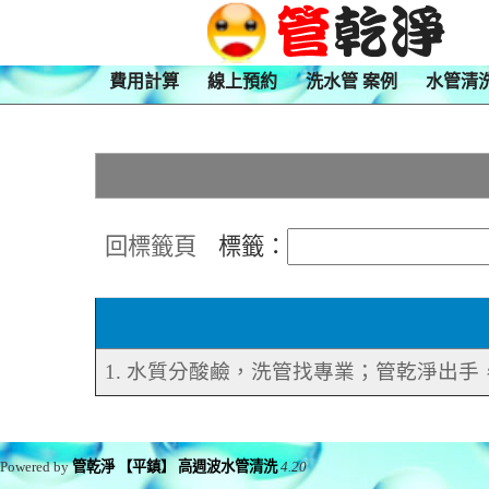
費用計算
線上預約
洗水管 案例
水管清
回標籤頁
標籤：
1. 水質分酸鹼，洗管找專業；管乾淨出
Powered by
管乾淨 【平鎮】 高週波水管清洗
4.20