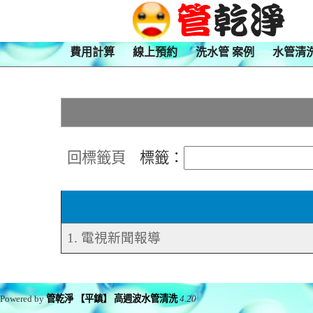
費用計算
線上預約
洗水管 案例
水管清
回標籤頁
標籤：
1. 電視新聞報導
Powered by
管乾淨 【平鎮】 高週波水管清洗
4.20