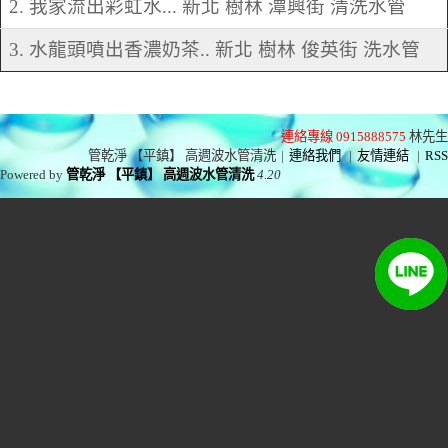
2. 我家流出彩虹水... 新北 樹林 潭興街 清洗水管
3. 水龍頭噴出香濃奶茶.. 新北 樹林 俊英街 洗水管
連絡專線 0915888575
林先生
管乾淨 【平鎮】 高週波水管清洗
|
連絡我們
|
友情連結
|
RSS
Powered by
管乾淨 【平鎮】 高週波水管清洗
4.20