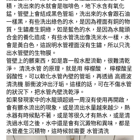
積，洗出來的水就會是咖啡色，地下水含有氧化
錳，管壁上會結成黑色管垢，洗出來的水會跟石油
一樣黑，有些洗出綠色的水，是因為裡面有銅的物
質，生鏽產生銅綠，如是藍色的水，是因為水龍頭
合金的養化造成，有些水管洗出像洗米水一樣，水
會是黃白色，這說明水管裡面沒有生鏽，所以只洗
出水管壁的生物膜。
管壁上的髒東西，如是靠一般水壓流動，很難清乾
淨。 清洗水管 的原理，就是用 檸檬酸 ， 檸檬酸呈
弱酸性，可以軟化水管內壁的管垢，再透過 高週波
清洗機 脈衝波沖出汙垢。這樣的話，可在不傷水管
的狀況下，把水管內壁洗乾淨。
如果發現家中的水龍頭超過一周沒有使用再開啟，
會有髒水流出的現象，或是流出水量越來越少，熱
水器有時候點不著，或是等很久才有熱水，或是清
洗過水塔之後，水中還是會有沉澱物和異味，都是
水管產生沉積物，這時候就需要 水管清洗