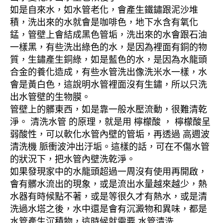
如是自來水，如水管老化，會產生鐵鏽跟泥沙堆
積，洗出來的水就會是咖啡色，地下水含有氧化
錳，管壁上會結成黑色管垢，洗出來的水會跟石油
一樣黑，有些洗出綠色的水，是因為裡面有銅的物
質，生鏽產生銅綠，如是藍色的水，是因為水龍頭
合金的養化造成，有些水管洗出像洗米水一樣，水
會是黃白色，這說明水管裡面沒有生鏽，所以只洗
出水管壁的生物膜。
管壁上的髒東西，如是靠一般水壓流動，很難清乾
淨。 清洗水管 的原理，就是用 檸檬酸 ， 檸檬酸呈
弱酸性，可以軟化水管內壁的管垢，再透過 高週波
清洗機 脈衝波沖出汙垢。這樣的話，可在不傷水管
的狀況下，把水管內壁洗乾淨。
如果發現家中的水龍頭超過一周沒有使用再開啟，
會有髒水流出的現象，或是流出水量越來越少，熱
水器有時候點不著，或是等很久才有熱水，或是清
洗過水塔之後，水中還是會有沉澱物和異味，都是
水管產生沉積物，這時候就需要 水管清洗