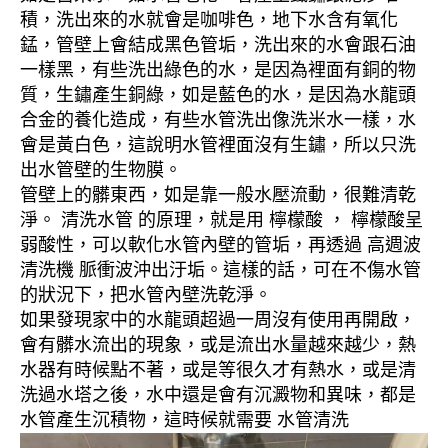
積，洗出來的水就會是咖啡色，地下水含有氧化
錳，管壁上會結成黑色管垢，洗出來的水會跟石油
一樣黑，有些洗出綠色的水，是因為裡面有銅的物
質，生鏽產生銅綠，如是藍色的水，是因為水龍頭
合金的養化造成，有些水管洗出像洗米水一樣，水
會是黃白色，這說明水管裡面沒有生鏽，所以只洗
出水管壁的生物膜。
管壁上的髒東西，如是靠一般水壓流動，很難清乾
淨。 清洗水管 的原理，就是用 檸檬酸 ， 檸檬酸呈
弱酸性，可以軟化水管內壁的管垢，再透過 高週波
清洗機 脈衝波沖出汙垢。這樣的話，可在不傷水管
的狀況下，把水管內壁洗乾淨。
如果發現家中的水龍頭超過一周沒有使用再開啟，
會有髒水流出的現象，或是流出水量越來越少，熱
水器有時候點不著，或是等很久才有熱水，或是清
洗過水塔之後，水中還是會有沉澱物和異味，都是
水管產生沉積物，這時候就需要 水管清洗