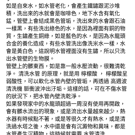
如是自來水，如水管老化，會產生鐵鏽跟泥沙堆
積，洗出來的水就會是咖啡色，地下水含有氧化
錳，管壁上會結成黑色管垢，洗出來的水會跟石油
一樣黑，有些洗出綠色的水，是因為裡面有銅的物
質，生鏽產生銅綠，如是藍色的水，是因為水龍頭
合金的養化造成，有些水管洗出像洗米水一樣，水
會是黃白色，這說明水管裡面沒有生鏽，所以只洗
出水管壁的生物膜。
管壁上的髒東西，如是靠一般水壓流動，很難清乾
淨。 清洗水管 的原理，就是用 檸檬酸 ， 檸檬酸呈
弱酸性，可以軟化水管內壁的管垢，再透過 高週波
清洗機 脈衝波沖出汙垢。這樣的話，可在不傷水管
的狀況下，把水管內壁洗乾淨。
如果發現家中的水龍頭超過一周沒有使用再開啟，
會有髒水流出的現象，或是流出水量越來越少，熱
水器有時候點不著，或是等很久才有熱水，或是清
洗過水塔之後，水中還是會有沉澱物和異味，都是
水管產生沉積物，這時候就需要 水管清洗