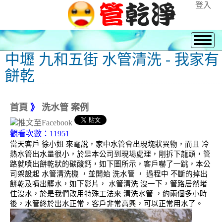
登入
中壢 九和五街 水管清洗 - 我家有
餅乾
首頁
》
洗水管 案例
觀看次數：11951
當天客戶 徐小姐 來電說，家中水管會出現塊狀異物，而且 冷
熱水管出水量很小，於是本公司到現場處理，剛拆下龍頭，管
路就噴出餅乾狀的碳酸鈣，如下圖所示，客戶嚇了一跳，本公
司架設起 水管清洗機 ，並開始 洗水管 ， 過程中 不斷的掉出
餅乾及噴出髒水，如下影片， 水管清洗 沒一下，管路居然堵
住沒水，於是我們改用特殊工法來 清洗水管 ，約兩個多小時
後，水管終於出水正常，客戶非常高興，可以正常用水了。