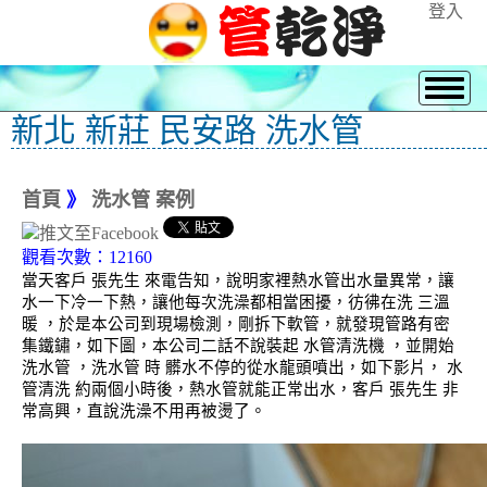
登入
新北 新莊 民安路 洗水管
首頁
》
洗水管 案例
觀看次數：12160
當天客戶 張先生 來電告知，說明家裡熱水管出水量異常，讓
水一下冷一下熱，讓他每次洗澡都相當困擾，彷彿在洗 三溫
暖 ，於是本公司到現場檢測，剛拆下軟管，就發現管路有密
集鐵鏽，如下圖，本公司二話不說裝起 水管清洗機 ，並開始
洗水管 ，洗水管 時 髒水不停的從水龍頭噴出，如下影片， 水
管清洗 約兩個小時後，熱水管就能正常出水，客戶 張先生 非
常高興，直說洗澡不用再被燙了。