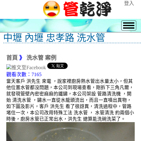
登入
中壢 內壢 忠孝路 洗水管
首頁
》
洗水管 案例
觀看次數：7165
當天客戶 洪先生 來電 ，說家裡廚房熱水管出水量太小，但其
他位置水管都沒問題，本公司到現場查看，剛拆下三角凡爾，
就發現管壁內密密麻麻的鐵鏽，本公司架設 管路清洗機 ，開
始 清洗水管 ，鏽水一直從水龍頭流出，而且一直噴出異物，
如下圖及影片，客戶 洪先生 看了很訝異，清洗過程中，管路
堵住一次，本公司改用特殊工法 洗水管 ， 水管清洗 約兩個小
時後，廚房水管已正常出水，洪先生 總算能洗碗洗菜了。