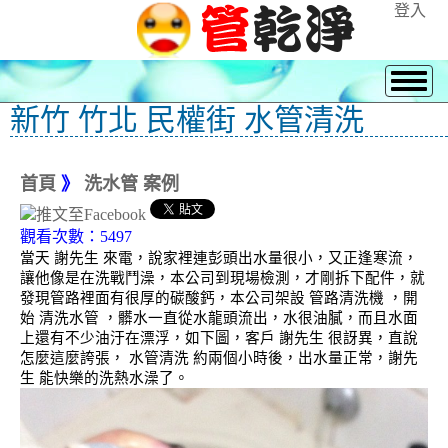
登入
新竹 竹北 民權街 水管清洗
首頁
》
洗水管 案例
觀看次數：5497
當天 謝先生 來電，說家裡連彭頭出水量很小，又正逢寒流，
讓他像是在洗戰鬥澡，本公司到現場檢測，才剛拆下配件，就
發現管路裡面有很厚的碳酸鈣，本公司架設 管路清洗機 ，開
始 清洗水管 ，髒水一直從水龍頭流出，水很油膩，而且水面
上還有不少油汙在漂浮，如下圖，客戶 謝先生 很訝異，直說
怎麼這麼誇張， 水管清洗 約兩個小時後，出水量正常，謝先
生 能快樂的洗熱水澡了。