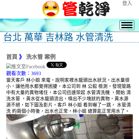
登入
台北 萬華 吉林路 水管清洗
首頁
》
洗水管 案例
觀看次數：3693
當天客戶 林小姐 來電，說明家裡水龍頭出水狀況，出水量很
小，讓他用水都覺得困擾，本公司到 林 公館 檢測，發現管路
中有大量的異物堵住，本公司迅速架起 水管清洗機 ，開始 清
洗水管 ，黃水從水龍頭流出，噴出不少塊狀的異物，黃水源
源不絕，如下圖及影片，客戶 林小姐 看到嚇了一跳， 水管清
洗 約兩個小時後，出水也正常，林小姐 總算能正常用水了。