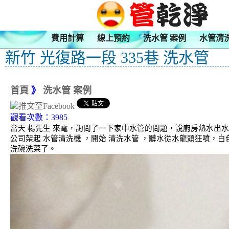
費用計算
線上預約
洗水管 案例
水管清
新竹 光復路一段 335巷 洗水管
首頁
》
洗水管 案例
觀看次數：3985
當天 楊先生 來電，詢問了一下家中水管的問題，說廚房熱水出
公司架起 水管清洗機 ，開始 清洗水管 ，髒水從水龍頭狂噴，
洗碗洗菜了。