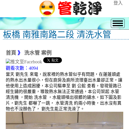
登入
板橋 南雅南路二段 清洗水管
首頁
》
洗水管 案例
觀看次數：4094
當天 劉先生 來電，說家裡的熱水管似乎有問題，在蓮蓬頭處
的熱水出水量很小，但在廚房及廁所流理臺出水量卻正常，讓
他使用上造成困擾，本公司驅車至 劉 公館 查看，發現管路已
經生鏽的很嚴重，導致熱水無法正常通過，本公司架起 水管
清洗機 ，開始 洗水管 ，水龍頭噴出很髒的鏽水，如下圖及影
片，劉先生 都嚇了一跳， 水管清洗 約兩小時後，出水沒有異
物也不沒顏色了， 劉先生能正常洗澡了。