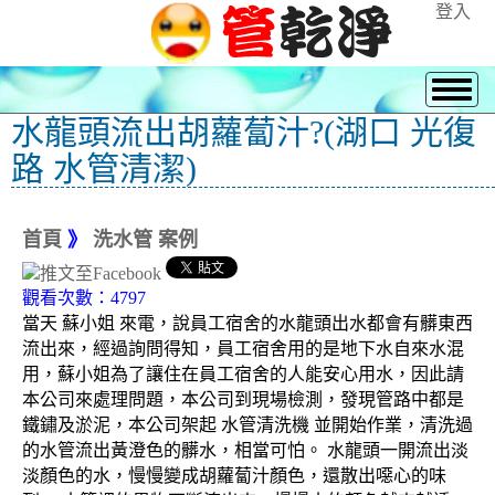
登入
水龍頭流出胡蘿蔔汁?(湖口 光復
路 水管清潔)
首頁
》
洗水管 案例
觀看次數：4797
當天 蘇小姐 來電，說員工宿舍的水龍頭出水都會有髒東西
流出來，經過詢問得知，員工宿舍用的是地下水自來水混
用，蘇小姐為了讓住在員工宿舍的人能安心用水，因此請
本公司來處理問題，本公司到現場檢測，發現管路中都是
鐵鏽及淤泥，本公司架起 水管清洗機 並開始作業，清洗過
的水管流出黃澄色的髒水，相當可怕。 水龍頭一開流出淡
淡顏色的水，慢慢變成胡蘿蔔汁顏色，還散出噁心的味