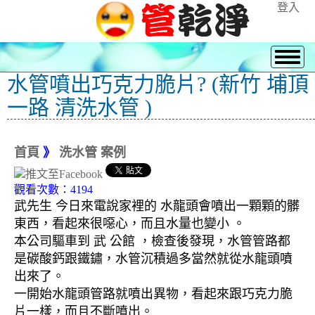
登入
水管噴出巧克力脆片? (新竹 埔頂
一路 清洗水管 )
首頁
》
洗水管 案例
觀看次數：4194
武先生 今日來電說家裡的 水龍頭會噴出一顆顆的髒
東西，看起來很噁心，而且水量也變小 。
本公司驅車到 武 公館 ，檢查後發現，水管管路都
是碳酸鈣跟鐵鏽，水管沉積過多當然就從水龍頭噴
出來了。
一開始水龍頭管路就噴出異物，看起來跟巧克力脆
片一樣，而且不斷噴出。