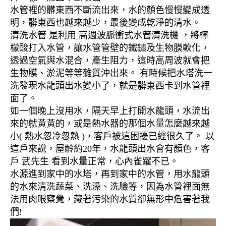
水管裡的髒東西不斷流出來，水的顏色慢慢變成透
明，髒東西也越來越少，最後變成乾淨的清水。
清洗水管 是利用 高週波脈衝式水管清洗機 ，將檸
檬酸打入水管，讓水管管壁的鐵鏽及生物膜軟化，
透過空氣與水混合，產生阻力，這時高周波就會把
生物膜、淤泥等等雜質沖出來。 有時候把水塔洗一
洗發現水龍頭出水變小了，就是髒東西卡到水管裡
面了。
如一個晚上沒用水，隔天早上打開水龍頭，水流出
來的就黃黃的，或是熱水器的那個水量怎麼越來越
小( 熱水忽冷忽熱 )，客戶被這困擾已經很久了。 以
這戶來說，屋齡約20年，水龍頭出水會有顏色，客
戶 武先生 看到水量正常，心內雀躍不已。
水源進到家中的水塔，再到家中的水管，用水龍頭
的水來清洗蔬菜、洗澡、洗臉等，因為水管裡面無
法用肉眼察覺，藏著污染的水質卻無形中危害著我
們!