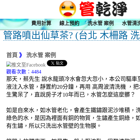
費用計算
線上預約
洗水管 案例
水管清
管路噴出仙草茶? (台北 木柵路 洗
首頁
》
洗水管 案例
觀看次數：4484
那天，蔡先生 說水龍頭冷水會忽大忽小，本公司驅車至
液注入水管，靜置約20分鐘，再用 高周波清洗機 
生驚呆了，直說房子才10年而已，水管怎麼這麼髒？
如是自來水，如水管老化，會產生鐵鏽跟泥沙堆積，
綠色的水，是因為裡面有銅的物質，生鏽產生銅綠，
有生鏽，所以只洗出水管壁的生物膜。