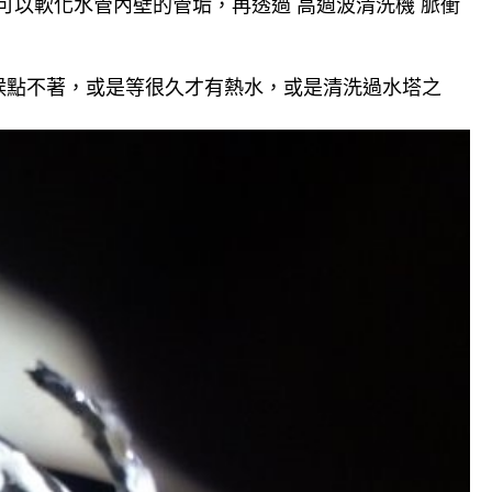
可以軟化水管內壁的管垢，再透過 高週波清洗機 脈衝
候點不著，或是等很久才有熱水，或是清洗過水塔之