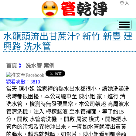
登入
水龍頭流出甘蔗汁? 新竹 新豐 建
興路 洗水管
首頁
》
洗水管 案例
觀看次數：3810
當天 陳小姐 說家裡的熱水出水都很小，讓她洗澡洗
碗時都很困擾，本公司驅車至 陳小姐 家，進行 清
洗水管 ，檢測時無發現異常，本公司架起 高周波水
管清洗機，注入 檸檬酸液 至水管裡面，等了約15
分，開啟 水管清洗機 ，開啟 周波 模式，開始把水
管內的污垢及異物沖出來，一開始水管就噴出黃黃
的髒水，越洗就越髒，如影片，陳小姐看到都膽顫