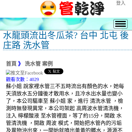
登入
水龍頭流出冬瓜茶? 台中 北屯 後
庄路 洗水管
首頁
》
洗水管 案例
觀看次數：4029
蘇小姐 說家裡水管三不五時流出有顏色的水，她每
天須放水五分鐘後才敢用水，且冷水出水量也變小
了，本公司驅車至 蘇小姐 家，進行 清洗水管 ，檢
測時無發現異常，本公司架起 高周波水管清洗機，
注入 檸檬酸液 至水管裡面，等了約15分，開啟 水
管清洗機 ，開啟 周波 模式，開始把水管內的污垢
及異物沖出來，一開始就噴出黃黃的髒水，源源不