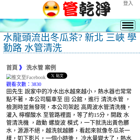
登入
水龍頭流出冬瓜茶? 新北 三峽 學
勤路 水管清洗
首頁
》
洗水管 案例
觀看次數：3830
田先生 說家中的冷水出水越來越小，熱水器也常常
點不著，本公司驅車至 田 公館，進行 清洗水管 ，
檢測時並無發現，本公司架起 高周波水管清洗機，
灌入 檸檬酸水 至管路裡面，等了約15分，開啟 水
管清洗機 ，啟動 螺旋波 模式，一下就洗出黃色髒
水，源源不絕，越洗就越髒，看起來就像冬瓜茶一
樣，如下影片，一個小時後， 冷水量變大了，熱水