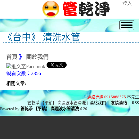
登入
《台中》 清洗水管
首頁
》
關於我們
觀看次數：2356
相關文章:
連絡專線 0915888575
林先生
管乾淨 【平鎮】 高週波水管清洗
|
連絡我們
|
友情連結
|
RSS
Powered by
管乾淨 【平鎮】 高週波水管清洗
4.20