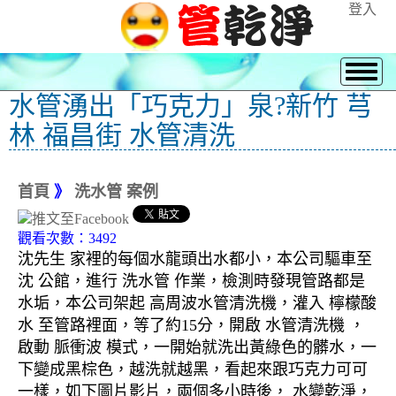
登入
水管湧出「巧克力」泉?新竹 芎
林 福昌街 水管清洗
首頁
》
洗水管 案例
觀看次數：3492
沈先生 家裡的每個水龍頭出水都小，本公司驅車至
沈 公館，進行 洗水管 作業，檢測時發現管路都是
水垢，本公司架起 高周波水管清洗機，灌入 檸檬酸
水 至管路裡面，等了約15分，開啟 水管清洗機 ，
啟動 脈衝波 模式，一開始就洗出黃綠色的髒水，一
下變成黑棕色，越洗就越黑，看起來跟巧克力可可
一樣，如下圖片影片，兩個多小時後， 水變乾淨，