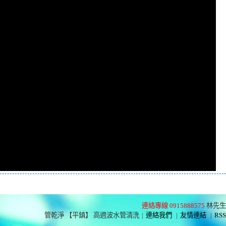
連絡專線 0915888575
林先生
管乾淨 【平鎮】 高週波水管清洗
|
連絡我們
|
友情連結
|
RSS