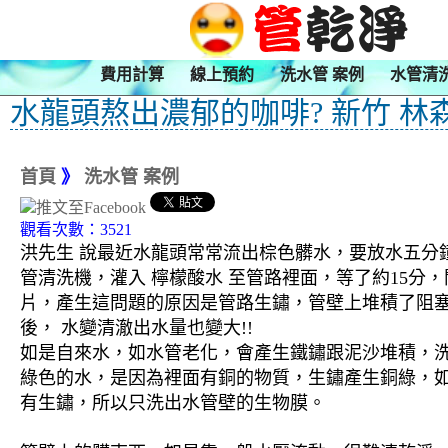
費用計算
線上預約
洗水管 案例
水管清
水龍頭熬出濃郁的咖啡? 新竹 林
首頁
》
洗水管 案例
觀看次數：3521
洪先生 說最近水龍頭常常流出棕色髒水，要放水五分鐘
管清洗機，灌入 檸檬酸水 至管路裡面，等了約15分
片，產生這問題的原因是管路生鏽，管壁上堆積了阻
後， 水變清澈出水量也變大!!
如是自來水，如水管老化，會產生鐵鏽跟泥沙堆積，
綠色的水，是因為裡面有銅的物質，生鏽產生銅綠，
有生鏽，所以只洗出水管壁的生物膜。