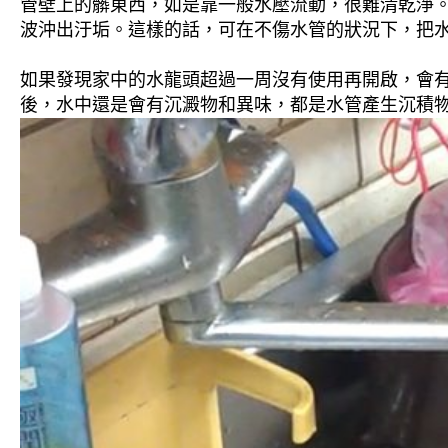
管壁上的髒東西，如是靠一般水壓流動，很難清乾淨。 
波沖出汙垢。這樣的話，可在不傷水管的狀況下，把
如果發現家中的水龍頭超過一周沒有使用再開啟，會
後，水中還是會有沉澱物和異味，都是水管產生沉積物