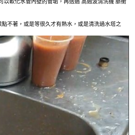
可以軟化水管內壁的管垢，再透過 高週波清洗機 脈衝
候點不著，或是等很久才有熱水，或是清洗過水塔之