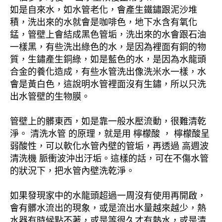
如是自來水，如水管老化，會產生鐵鏽跟泥沙堆
積，洗出來的水就會是咖啡色，地下水含有氧化
錳，管壁上會結成黑色管垢，洗出來的水會跟石油
一樣黑，有些洗出綠色的水，是因為裡面有銅的物
質，生鏽產生銅綠，如是藍色的水，是因為水龍頭
合金的養化造成，有些水管洗出像洗米水一樣，水
會是黃白色，這說明水管裡面沒有生鏽，所以只洗
出水管壁的生物膜。
管壁上的髒東西，如是靠一般水壓流動，很難清乾
淨。 清洗水管 的原理，就是用 檸檬酸 ， 檸檬酸呈
弱酸性，可以軟化水管內壁的管垢，再透過 高週波
清洗機 脈衝波沖出汙垢。這樣的話，可在不傷水管
的狀況下，把水管內壁洗乾淨。
如果發現家中的水龍頭超過一周沒有使用再開啟，
會有髒水流出的現象，或是流出水量越來越少，熱
水器有時候點不著，或是等很久才有熱水，或是清