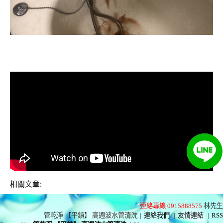
清洗水管, 水管清洗, 洗水管, 熱水忽
冷忽熱
相關文章:
連絡專線 0915888575
林先生
管乾淨 【平鎮】 高週波水管清洗
|
連絡我們
|
友情連結
|
RSS