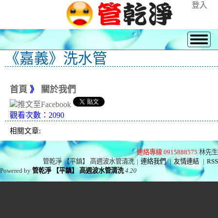
登入
《嘉義》洗水管
首頁
》
關於我們
觀看次數：2090
相關文章:
連絡專線 0915888575
林先生
管乾淨 【平鎮】 高週波水管清洗
|
連絡我們
|
友情連結
|
RSS
Powered by
管乾淨 【平鎮】 高週波水管清洗
4.20