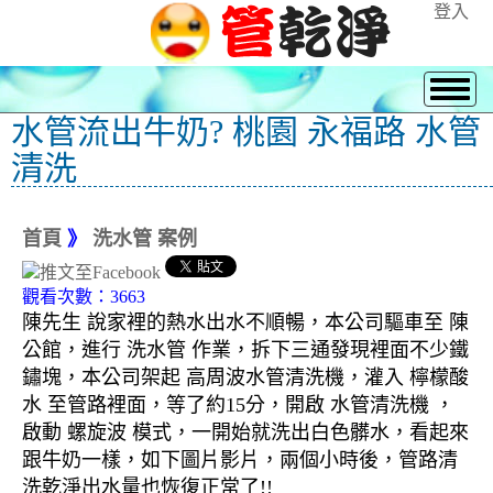
登入
水管流出牛奶? 桃園 永福路 水管
清洗
首頁
》
洗水管 案例
觀看次數：3663
陳先生 說家裡的熱水出水不順暢，本公司驅車至 陳
公館，進行 洗水管 作業，拆下三通發現裡面不少鐵
鏽塊，本公司架起 高周波水管清洗機，灌入 檸檬酸
水 至管路裡面，等了約15分，開啟 水管清洗機 ，
啟動 螺旋波 模式，一開始就洗出白色髒水，看起來
跟牛奶一樣，如下圖片影片，兩個小時後，管路清
洗乾淨出水量也恢復正常了!!