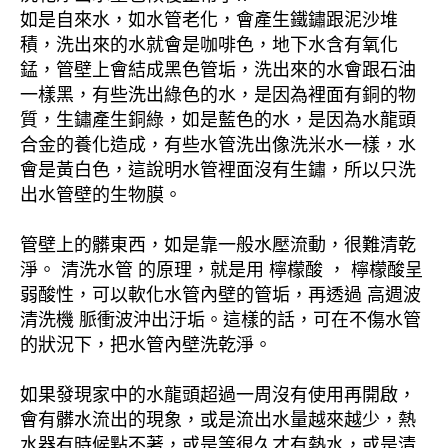
如是自來水，如水管老化，會產生鐵鏽跟泥沙堆
積，洗出來的水就會是咖啡色，地下水含有氧化
錳，管壁上會結成黑色管垢，洗出來的水會跟石油
一樣黑，有些洗出綠色的水，是因為裡面有銅的物
質，生鏽產生銅綠，如是藍色的水，是因為水龍頭
合金的養化造成，有些水管洗出像洗米水一樣，水
會是黃白色，這說明水管裡面沒有生鏽，所以只洗
出水管壁的生物膜。
管壁上的髒東西，如是靠一般水壓流動，很難清乾
淨。 清洗水管 的原理，就是用 檸檬酸 ， 檸檬酸呈
弱酸性，可以軟化水管內壁的管垢，再透過 高週波
清洗機 脈衝波沖出汙垢。這樣的話，可在不傷水管
的狀況下，把水管內壁洗乾淨。
如果發現家中的水龍頭超過一周沒有使用再開啟，
會有髒水流出的現象，或是流出水量越來越少，熱
水器有時候點不著，或是等很久才有熱水，或是清