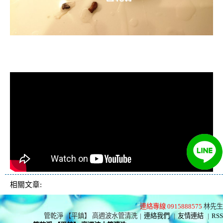
清洗水管, 水管清洗, 洗水管, 熱水忽
冷忽熱
相關文章:
連絡專線 0915888575
林先生
管乾淨 【平鎮】 高週波水管清洗
|
連絡我們
|
友情連結
|
RSS