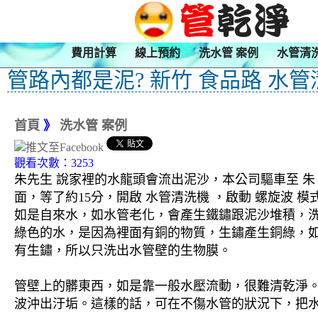
費用計算
線上預約
洗水管 案例
水管清
管路內都是泥? 新竹 食品路 水管
首頁
》
洗水管 案例
觀看次數：3253
朱先生 說家裡的水龍頭會流出泥沙，本公司驅車至 朱
面，等了約15分，開啟 水管清洗機 ，啟動 螺旋波
如是自來水，如水管老化，會產生鐵鏽跟泥沙堆積，
綠色的水，是因為裡面有銅的物質，生鏽產生銅綠，
有生鏽，所以只洗出水管壁的生物膜。
管壁上的髒東西，如是靠一般水壓流動，很難清乾淨。 
波沖出汙垢。這樣的話，可在不傷水管的狀況下，把