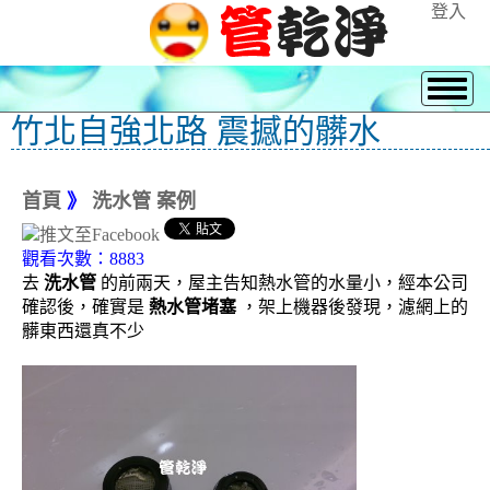
登入
竹北自強北路 震撼的髒水
首頁
》
洗水管 案例
觀看次數：8883
去
洗水管
的前兩天，屋主告知熱水管的水量小，經本公司
確認後，確實是
熱水管堵塞
，架上機器後發現，濾網上的
髒東西還真不少