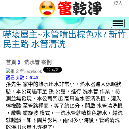
登入
嚇壞屋主~水管噴出棕色水? 新竹
民主路 水管清洗
首頁
》
洗水管 案例
觀看次數：3046
孫先生 家中的熱水出水非常小，熱水器進入休眠狀
態，本公司驅車至 孫 公館，進行 洗水管 作業，檢
測並無發現，本公司架起 高周波水管清洗機，灌入
檸檬酸 至管路裡面，等了約15分，開啟 水管清洗機
，啟動 螺旋波 模式，一洗水管就噴棕色髒水，越洗
就越髒，如下圖片影片，兩個多小時後，管路清洗
乾淨出水量也恢復了!!