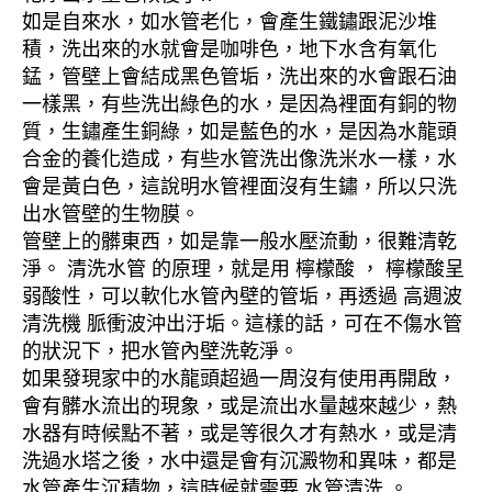
如是自來水，如水管老化，會產生鐵鏽跟泥沙堆
積，洗出來的水就會是咖啡色，地下水含有氧化
錳，管壁上會結成黑色管垢，洗出來的水會跟石油
一樣黑，有些洗出綠色的水，是因為裡面有銅的物
質，生鏽產生銅綠，如是藍色的水，是因為水龍頭
合金的養化造成，有些水管洗出像洗米水一樣，水
會是黃白色，這說明水管裡面沒有生鏽，所以只洗
出水管壁的生物膜。
管壁上的髒東西，如是靠一般水壓流動，很難清乾
淨。 清洗水管 的原理，就是用 檸檬酸 ， 檸檬酸呈
弱酸性，可以軟化水管內壁的管垢，再透過 高週波
清洗機 脈衝波沖出汙垢。這樣的話，可在不傷水管
的狀況下，把水管內壁洗乾淨。
如果發現家中的水龍頭超過一周沒有使用再開啟，
會有髒水流出的現象，或是流出水量越來越少，熱
水器有時候點不著，或是等很久才有熱水，或是清
洗過水塔之後，水中還是會有沉澱物和異味，都是
水管產生沉積物，這時候就需要 水管清洗 。