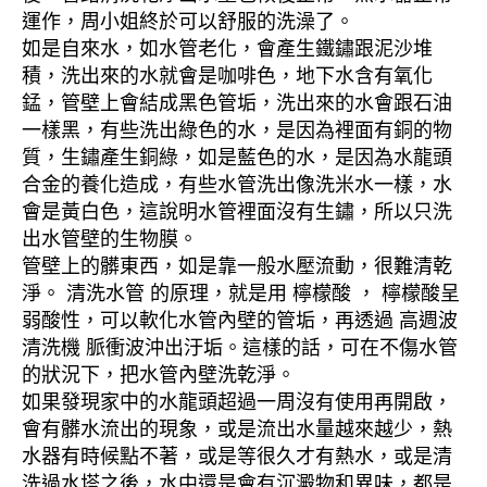
運作，周小姐終於可以舒服的洗澡了。
如是自來水，如水管老化，會產生鐵鏽跟泥沙堆
積，洗出來的水就會是咖啡色，地下水含有氧化
錳，管壁上會結成黑色管垢，洗出來的水會跟石油
一樣黑，有些洗出綠色的水，是因為裡面有銅的物
質，生鏽產生銅綠，如是藍色的水，是因為水龍頭
合金的養化造成，有些水管洗出像洗米水一樣，水
會是黃白色，這說明水管裡面沒有生鏽，所以只洗
出水管壁的生物膜。
管壁上的髒東西，如是靠一般水壓流動，很難清乾
淨。 清洗水管 的原理，就是用 檸檬酸 ， 檸檬酸呈
弱酸性，可以軟化水管內壁的管垢，再透過 高週波
清洗機 脈衝波沖出汙垢。這樣的話，可在不傷水管
的狀況下，把水管內壁洗乾淨。
如果發現家中的水龍頭超過一周沒有使用再開啟，
會有髒水流出的現象，或是流出水量越來越少，熱
水器有時候點不著，或是等很久才有熱水，或是清
洗過水塔之後，水中還是會有沉澱物和異味，都是