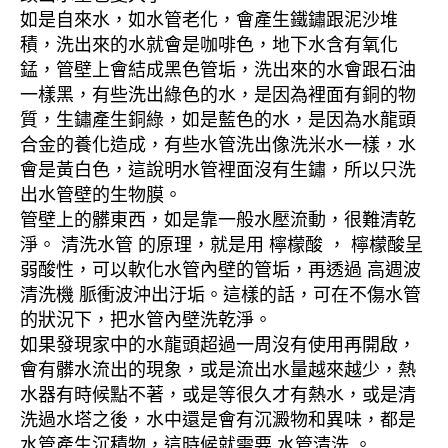
如是自來水，如水管老化，會產生鐵鏽跟泥沙堆
積，洗出來的水就會是咖啡色，地下水含有氧化
錳，管壁上會結成黑色管垢，洗出來的水會跟石油
一樣黑，有些洗出綠色的水，是因為裡面有銅的物
質，生鏽產生銅綠，如是藍色的水，是因為水龍頭
合金的養化造成，有些水管洗出像洗米水一樣，水
會是黃白色，這說明水管裡面沒有生鏽，所以只洗
出水管壁的生物膜。
管壁上的髒東西，如是靠一般水壓流動，很難清乾
淨。 清洗水管 的原理，就是用 檸檬酸 ， 檸檬酸呈
弱酸性，可以軟化水管內壁的管垢，再透過 高週波
清洗機 脈衝波沖出汙垢。這樣的話，可在不傷水管
的狀況下，把水管內壁洗乾淨。
如果發現家中的水龍頭超過一周沒有使用再開啟，
會有髒水流出的現象，或是流出水量越來越少，熱
水器有時候點不著，或是等很久才有熱水，或是清
洗過水塔之後，水中還是會有沉澱物和異味，都是
水管產生沉積物，這時候就需要 水管清洗 。