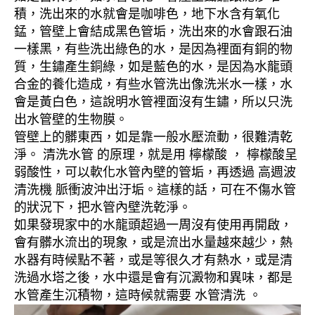
積，洗出來的水就會是咖啡色，地下水含有氧化
錳，管壁上會結成黑色管垢，洗出來的水會跟石油
一樣黑，有些洗出綠色的水，是因為裡面有銅的物
質，生鏽產生銅綠，如是藍色的水，是因為水龍頭
合金的養化造成，有些水管洗出像洗米水一樣，水
會是黃白色，這說明水管裡面沒有生鏽，所以只洗
出水管壁的生物膜。
管壁上的髒東西，如是靠一般水壓流動，很難清乾
淨。 清洗水管 的原理，就是用 檸檬酸 ， 檸檬酸呈
弱酸性，可以軟化水管內壁的管垢，再透過 高週波
清洗機 脈衝波沖出汙垢。這樣的話，可在不傷水管
的狀況下，把水管內壁洗乾淨。
如果發現家中的水龍頭超過一周沒有使用再開啟，
會有髒水流出的現象，或是流出水量越來越少，熱
水器有時候點不著，或是等很久才有熱水，或是清
洗過水塔之後，水中還是會有沉澱物和異味，都是
水管產生沉積物，這時候就需要 水管清洗 。