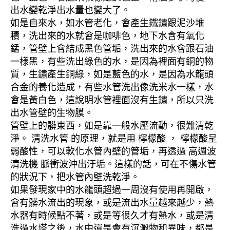
出水變乾淨出水量也變大了。
如是自來水，如水管老化，會產生鐵鏽跟泥沙堆
積，洗出來的水就會是咖啡色，地下水含有氧化
錳，管壁上會結成黑色管垢，洗出來的水會跟石油
一樣黑，有些洗出綠色的水，是因為裡面有銅的物
質，生鏽產生銅綠，如是藍色的水，是因為水龍頭
合金的養化造成，有些水管洗出像洗米水一樣，水
會是黃白色，這說明水管裡面沒有生鏽，所以只洗
出水管壁的生物膜。
管壁上的髒東西，如是靠一般水壓流動，很難清乾
淨。 清洗水管 的原理，就是用 檸檬酸 ， 檸檬酸呈
弱酸性，可以軟化水管內壁的管垢，再透過 高週波
清洗機 脈衝波沖出汙垢。這樣的話，可在不傷水管
的狀況下，把水管內壁洗乾淨。
如果發現家中的水龍頭超過一周沒有使用再開啟，
會有髒水流出的現象，或是流出水量越來越少，熱
水器有時候點不著，或是等很久才有熱水，或是清
洗過水塔之後，水中還是會有沉澱物和異味，都是