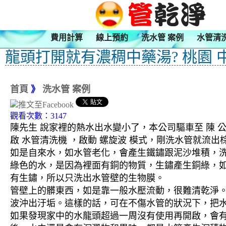
費用計算
線上預約
洗水管 案例
水管清
龍頭打開就有濃稠中藥湯? 桃園 
首頁
》
洗水管 案例
觀看次數：3147
陳先生 說家裡的熱水出水變小了，本公司驅車至 陳 公
啟 水管清洗機 ，啟動 螺旋波 模式，剛洗水管就
如是自來水，如水管老化，會產生鐵鏽跟泥沙堆積，
綠色的水，是因為裡面有銅的物質，生鏽產生銅綠，
有生鏽，所以只洗出水管壁的生物膜。
管壁上的髒東西，如是靠一般水壓流動，很難清乾淨。 
波沖出汙垢。這樣的話，可在不傷水管的狀況下，把
如果發現家中的水龍頭超過一周沒有使用再開啟，會