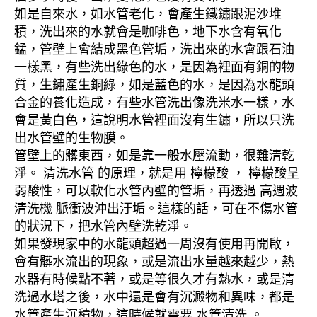
如是自來水，如水管老化，會產生鐵鏽跟泥沙堆
積，洗出來的水就會是咖啡色，地下水含有氧化
錳，管壁上會結成黑色管垢，洗出來的水會跟石油
一樣黑，有些洗出綠色的水，是因為裡面有銅的物
質，生鏽產生銅綠，如是藍色的水，是因為水龍頭
合金的養化造成，有些水管洗出像洗米水一樣，水
會是黃白色，這說明水管裡面沒有生鏽，所以只洗
出水管壁的生物膜。
管壁上的髒東西，如是靠一般水壓流動，很難清乾
淨。 清洗水管 的原理，就是用 檸檬酸 ， 檸檬酸呈
弱酸性，可以軟化水管內壁的管垢，再透過 高週波
清洗機 脈衝波沖出汙垢。這樣的話，可在不傷水管
的狀況下，把水管內壁洗乾淨。
如果發現家中的水龍頭超過一周沒有使用再開啟，
會有髒水流出的現象，或是流出水量越來越少，熱
水器有時候點不著，或是等很久才有熱水，或是清
洗過水塔之後，水中還是會有沉澱物和異味，都是
水管產生沉積物，這時候就需要 水管清洗 。