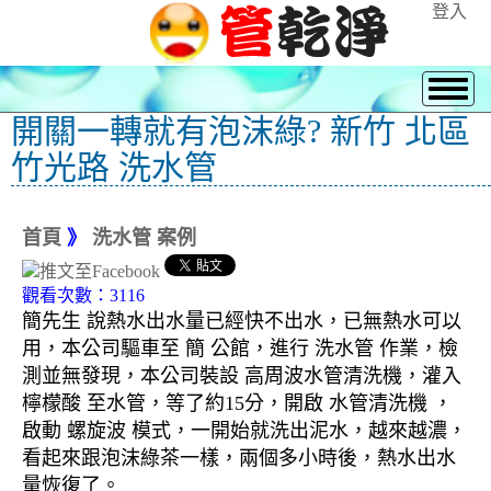
登入
開關一轉就有泡沫綠? 新竹 北區
竹光路 洗水管
首頁
》
洗水管 案例
觀看次數：3116
簡先生 說熱水出水量已經快不出水，已無熱水可以
用，本公司驅車至 簡 公館，進行 洗水管 作業，檢
測並無發現，本公司裝設 高周波水管清洗機，灌入
檸檬酸 至水管，等了約15分，開啟 水管清洗機 ，
啟動 螺旋波 模式，一開始就洗出泥水，越來越濃，
看起來跟泡沫綠茶一樣，兩個多小時後，熱水出水
量恢復了。