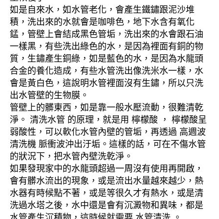
如是自來水，如水管老化，會產生鐵鏽跟泥沙堆
積，洗出來的水就會是咖啡色，地下水含有氧化
錳，管壁上會結成黑色管垢，洗出來的水會跟石油
一樣黑，有些洗出綠色的水，是因為裡面有銅的物
質，生鏽產生銅綠，如是藍色的水，是因為水龍頭
合金的養化造成，有些水管洗出像洗米水一樣，水
會是黃白色，這說明水管裡面沒有生鏽，所以只洗
出水管壁的生物膜。
管壁上的髒東西，如是靠一般水壓流動，很難清乾
淨。 清洗水管 的原理，就是用 檸檬酸 ， 檸檬酸呈
弱酸性，可以軟化水管內壁的管垢，再透過 高週波
清洗機 脈衝波沖出汙垢。這樣的話，可在不傷水管
的狀況下，把水管內壁洗乾淨。
如果發現家中的水龍頭超過一周沒有使用再開啟，
會有髒水流出的現象，或是流出水量越來越少，熱
水器有時候點不著，或是等很久才有熱水，或是清
洗過水塔之後，水中還是會有沉澱物和異味，都是
水管產生沉積物，這時候就需要 水管清洗 。