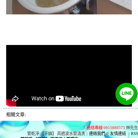
清洗水管, 水管清洗, 洗水管, 熱水忽
冷忽熱
相關文章:
連絡專線 0915888575
林先生
管乾淨 【平鎮】 高週波水管清洗
|
連絡我們
|
友情連結
|
RSS