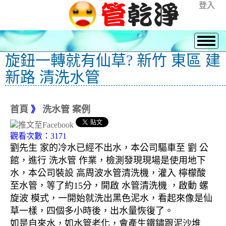
登入
旋鈕一轉就有仙草? 新竹 東區 建
新路 清洗水管
首頁
》
洗水管 案例
觀看次數：3171
劉先生 家的冷水已經不出水，本公司驅車至 劉 公
館，進行 洗水管 作業，檢測發現現場是使用地下
水，本公司裝設 高周波水管清洗機，灌入 檸檬酸
至水管，等了約15分，開啟 水管清洗機 ，啟動 螺
旋波 模式，一開始就洗出黑色泥水，看起來像是仙
草一樣，四個多小時後，出水量恢復了。
如是自來水，如水管老化，會產生鐵鏽跟泥沙堆