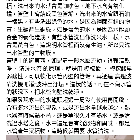
積，洗出來的水就會是咖啡色，地下水含有氧化
錳，管壁上會結成黑色管垢，洗出來的水會跟石油
一樣黑，有些洗出綠色的水，是因為裡面有銅的物
質，生鏽產生銅綠，如是藍色的水，是因為水龍頭
合金的養化造成，有些水管洗出像洗米水一樣，水
會是黃白色，這說明水管裡面沒有生鏽，所以只洗
出水管壁的生物膜。
管壁上的髒東西，如是靠一般水壓流動，很難清乾
淨。 清洗水管 的原理，就是用 檸檬酸 ， 檸檬酸呈
弱酸性，可以軟化水管內壁的管垢，再透過 高週波
清洗機 脈衝波沖出汙垢。這樣的話，可在不傷水管
的狀況下，把水管內壁洗乾淨。
如果發現家中的水龍頭超過一周沒有使用再開啟，
會有髒水流出的現象，或是流出水量越來越少，熱
水器有時候點不著，或是等很久才有熱水，或是清
洗過水塔之後，水中還是會有沉澱物和異味，都是
水管產生沉積物，這時候就需要 水管清洗 。