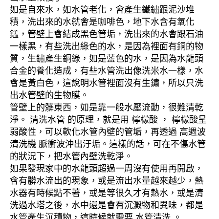
如是自來水，如水管老化，會產生鐵鏽跟泥沙堆
積，洗出來的水就會是咖啡色，地下水含有氧化
錳，管壁上會結成黑色管垢，洗出來的水會跟石油
一樣黑，有些洗出綠色的水，是因為裡面有銅的物
質，生鏽產生銅綠，如是藍色的水，是因為水龍頭
合金的養化造成，有些水管洗出像洗米水一樣，水
會是黃白色，這說明水管裡面沒有生鏽，所以只洗
出水管壁的生物膜。
管壁上的髒東西，如是靠一般水壓流動，很難清乾
淨。 清洗水管 的原理，就是用 檸檬酸 ， 檸檬酸呈
弱酸性，可以軟化水管內壁的管垢，再透過 高週波
清洗機 脈衝波沖出汙垢。這樣的話，可在不傷水管
的狀況下，把水管內壁洗乾淨。
如果發現家中的水龍頭超過一周沒有使用再開啟，
會有髒水流出的現象，或是流出水量越來越少，熱
水器有時候點不著，或是等很久才有熱水，或是清
洗過水塔之後，水中還是會有沉澱物和異味，都是
水管產生沉積物，這時候就需要 水管清洗 。