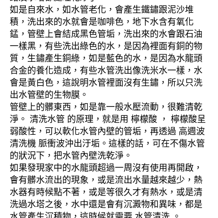
如是自來水，如水管老化，會產生鐵鏽跟泥沙堆
積，洗出來的水就會是咖啡色，地下水含有氧化
錳，管壁上會結成黑色管垢，洗出來的水會跟石油
一樣黑，有些洗出綠色的水，是因為裡面有銅的物
質，生鏽產生銅綠，如是藍色的水，是因為水龍頭
合金的養化造成，有些水管洗出像洗米水一樣，水
會是黃白色，這說明水管裡面沒有生鏽，所以只洗
出水管壁的生物膜。
管壁上的髒東西，如是靠一般水壓流動，很難清乾
淨。 清洗水管 的原理，就是用 檸檬酸 ， 檸檬酸呈
弱酸性，可以軟化水管內壁的管垢，再透過 高週波
清洗機 脈衝波沖出汙垢。這樣的話，可在不傷水管
的狀況下，把水管內壁洗乾淨。
如果發現家中的水龍頭超過一周沒有使用再開啟，
會有髒水流出的現象，或是流出水量越來越少，熱
水器有時候點不著，或是等很久才有熱水，或是清
洗過水塔之後，水中還是會有沉澱物和異味，都是
水管產生沉積物，這時候就需要 水管清洗 。