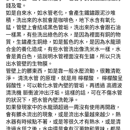
錢及電。
如是自來水，如水管老化，會產生鐵鏽跟泥沙堆
積，洗出來的水就會是咖啡色，地下水含有氧化
錳，管壁上會結成黑色管垢，洗出來的水會跟石油
一樣黑，有些洗出綠色的水，是因為裡面有銅的物
質，生鏽產生銅綠，如是藍色的水，是因為水龍頭
合金的養化造成，有些水管洗出像洗米水一樣，水
會是黃白色，這說明水管裡面沒有生鏽，所以只洗
出水管壁的生物膜。
管壁上的髒東西，如是靠一般水壓流動，很難清乾
淨。 清洗水管 的原理，就是用 檸檬酸 ， 檸檬酸呈
弱酸性，可以軟化水管內壁的管垢，再透過 高週波
清洗機 脈衝波沖出汙垢。這樣的話，可在不傷水管
的狀況下，把水管內壁洗乾淨。
如果發現家中的水龍頭超過一周沒有使用再開啟，
會有髒水流出的現象，或是流出水量越來越少，熱
水器有時候點不著，或是等很久才有熱水，或是清
洗過水塔之後，水中還是會有沉澱物和異味，都是