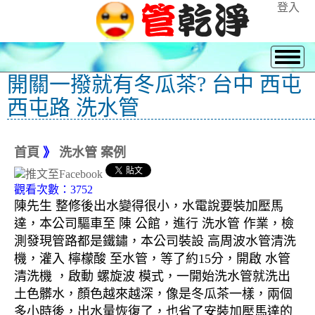
登入
開關一撥就有冬瓜茶? 台中 西屯
西屯路 洗水管
首頁
》
洗水管 案例
觀看次數：3752
陳先生 整修後出水變得很小，水電說要裝加壓馬
達，本公司驅車至 陳 公館，進行 洗水管 作業，檢
測發現管路都是鐵鏽，本公司裝設 高周波水管清洗
機，灌入 檸檬酸 至水管，等了約15分，開啟 水管
清洗機 ，啟動 螺旋波 模式，一開始洗水管就洗出
土色髒水，顏色越來越深，像是冬瓜茶一樣，兩個
多小時後，出水量恢復了，也省了安裝加壓馬達的