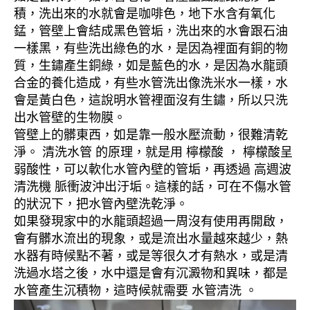
積，洗出來的水就會是咖啡色，地下水含有氧化
錳，管壁上會結成黑色管垢，洗出來的水會跟石油
一樣黑，有些洗出綠色的水，是因為裡面有銅的物
質，生鏽產生銅綠，如是藍色的水，是因為水龍頭
合金的養化造成，有些水管洗出像洗米水一樣，水
會是黃白色，這說明水管裡面沒有生鏽，所以只洗
出水管壁的生物膜。
管壁上的髒東西，如是靠一般水壓流動，很難清乾
淨。 清洗水管 的原理，就是用 檸檬酸 ， 檸檬酸呈
弱酸性，可以軟化水管內壁的管垢，再透過 高週波
清洗機 脈衝波沖出汙垢。這樣的話，可在不傷水管
的狀況下，把水管內壁洗乾淨。
如果發現家中的水龍頭超過一周沒有使用再開啟，
會有髒水流出的現象，或是流出水量越來越少，熱
水器有時候點不著，或是等很久才有熱水，或是清
洗過水塔之後，水中還是會有沉澱物和異味，都是
水管產生沉積物，這時候就需要 水管清洗 。