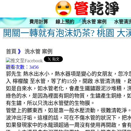
費用計算
線上預約
洗水管 案例
水管清
開關一轉就有泡沫奶茶? 桃園 大
首頁
》
洗水管 案例
觀看次數：3456
郭先生 熱水出水小，熱水器項是變心的女朋友，忽冷忽
入 檸檬酸 至水管，等了約15分，開啟 水管清洗機
如是自來水，如水管老化，會產生鐵鏽跟泥沙堆積，
綠色的水，是因為裡面有銅的物質，生鏽產生銅綠，
有生鏽，所以只洗出水管壁的生物膜。
管壁上的髒東西，如是靠一般水壓流動，很難清乾淨。 
波沖出汙垢。這樣的話，可在不傷水管的狀況下，把
如果發現家中的水龍頭超過一周沒有使用再開啟，會