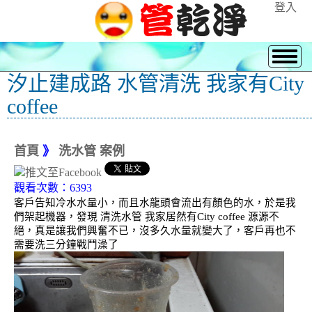
登入
汐止建成路 水管清洗 我家有City
coffee
首頁
》
洗水管 案例
觀看次數：6393
客戶告知冷水水量小，而且水龍頭會流出有顏色的水，於是我
們架起機器，發現 清洗水管 我家居然有City coffee 源源不
絕，真是讓我們興奮不已，沒多久水量就變大了，客戶再也不
需要洗三分鐘戰鬥澡了