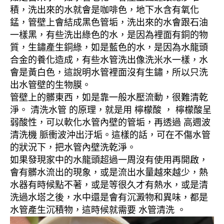
積，洗出來的水就會是咖啡色，地下水含有氧化
錳，管壁上會結成黑色管垢，洗出來的水會跟石油
一樣黑，有些洗出綠色的水，是因為裡面有銅的物
質，生鏽產生銅綠，如是藍色的水，是因為水龍頭
合金的養化造成，有些水管洗出像洗米水一樣，水
會是黃白色，這說明水管裡面沒有生鏽，所以只洗
出水管壁的生物膜。
管壁上的髒東西，如是靠一般水壓流動，很難清乾
淨。 清洗水管 的原理，就是用 檸檬酸 ， 檸檬酸呈
弱酸性，可以軟化水管內壁的管垢，再透過 高週波
清洗機 脈衝波沖出汙垢。這樣的話，可在不傷水管
的狀況下，把水管內壁洗乾淨。
如果發現家中的水龍頭超過一周沒有使用再開啟，
會有髒水流出的現象，或是流出水量越來越少，熱
水器有時候點不著，或是等很久才有熱水，或是清
洗過水塔之後，水中還是會有沉澱物和異味，都是
水管產生沉積物，這時候就需要 水管清洗 。