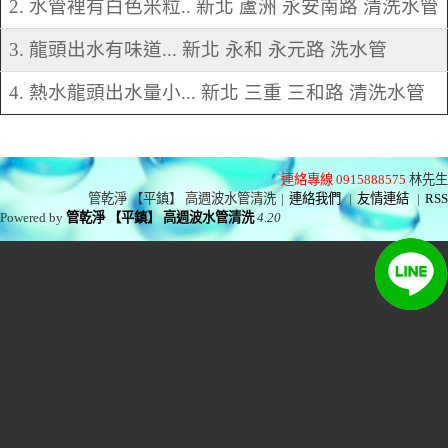
2. 水管裡有白色米粒.. 新北 蘆洲 永安南路 清洗水管
3. 龍頭出水有味道... 新北 永和 永元路 洗水管
4. 熱水龍頭出水量小... 新北 三重 三和路 清洗水管
連絡專線 0915888575
林先生
管乾淨 【平鎮】 高週波水管清洗
|
連絡我們
|
友情連結
|
RSS
Powered by
管乾淨 【平鎮】 高週波水管清洗
4.20